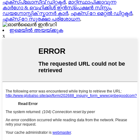
എക്സ്പ്ലോസീവ് ഡിറ്റക്ടർ
,
മാറ്റിസ്ഥാപിക്കാവുന്ന
കാർഗോ & വെഹിക്കിൾ ഇൻസ്പെക്ഷൻ സിസ്റ്റം
,
ഡയഗ്നോസ്റ്റിക് സ്കാനർ കാർ
,
എക്സ്-റേ മെറ്റൽ ഡിറ്റക്ടർ
,
എക്സ്-റേ സുരക്ഷാ പരിശോധന
,
ഇമെയിൽ അയയ്ക്കുക
x