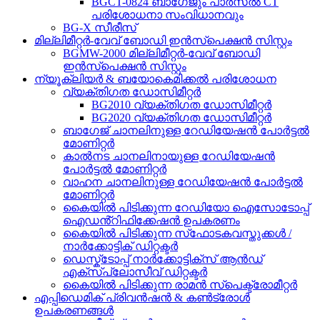
BGCT-0824 ബാഗേജും പാർസൽ CT
പരിശോധനാ സംവിധാനവും
BG-X സീരീസ്
മില്ലിമീറ്റർ-വേവ് ബോഡി ഇൻസ്പെക്ഷൻ സിസ്റ്റം
BGMW-2000 മില്ലിമീറ്റർ-വേവ് ബോഡി
ഇൻസ്പെക്ഷൻ സിസ്റ്റം
ന്യൂക്ലിയർ & ബയോകെമിക്കൽ പരിശോധന
വ്യക്തിഗത ഡോസിമീറ്റർ
BG2010 വ്യക്തിഗത ഡോസിമീറ്റർ
BG2020 വ്യക്തിഗത ഡോസിമീറ്റർ
ബാഗേജ് ചാനലിനുള്ള റേഡിയേഷൻ പോർട്ടൽ
മോണിറ്റർ
കാൽനട ചാനലിനായുള്ള റേഡിയേഷൻ
പോർട്ടൽ മോണിറ്റർ
വാഹന ചാനലിനുള്ള റേഡിയേഷൻ പോർട്ടൽ
മോണിറ്റർ
കൈയിൽ പിടിക്കുന്ന റേഡിയോ ഐസോടോപ്പ്
ഐഡൻ്റിഫിക്കേഷൻ ഉപകരണം
കൈയിൽ പിടിക്കുന്ന സ്‌ഫോടകവസ്തുക്കൾ /
നാർക്കോട്ടിക് ഡിറ്റക്ടർ
ഡെസ്ക്ടോപ്പ് നാർക്കോട്ടിക്സ് ആൻഡ്
എക്സ്പ്ലോസീവ് ഡിറ്റക്ടർ
കൈയിൽ പിടിക്കുന്ന രാമൻ സ്പെക്ട്രോമീറ്റർ
എപ്പിഡെമിക് പ്രിവൻഷൻ & കൺട്രോൾ
ഉപകരണങ്ങൾ