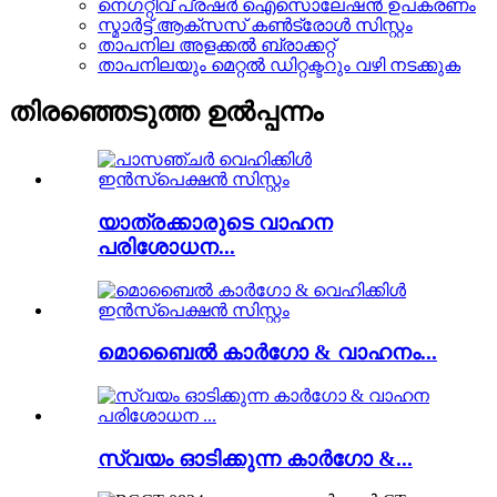
നെഗറ്റീവ് പ്രഷർ ഐസൊലേഷൻ ഉപകരണം
സ്മാർട്ട് ആക്സസ് കൺട്രോൾ സിസ്റ്റം
താപനില അളക്കൽ ബ്രാക്കറ്റ്
താപനിലയും മെറ്റൽ ഡിറ്റക്ടറും വഴി നടക്കുക
തിരഞ്ഞെടുത്ത ഉൽപ്പന്നം
യാത്രക്കാരുടെ വാഹന
പരിശോധന...
മൊബൈൽ കാർഗോ & വാഹനം...
സ്വയം ഓടിക്കുന്ന കാർഗോ &...