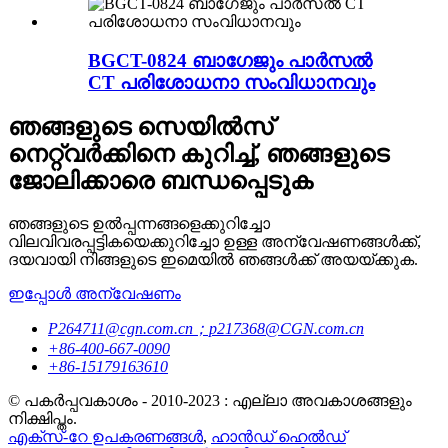
BGCT-0824 ബാഗേജും പാർസൽ
CT പരിശോധനാ സംവിധാനവും
ഞങ്ങളുടെ സെയിൽസ്
നെറ്റ്‌വർക്കിനെ കുറിച്ച്, ഞങ്ങളുടെ
ജോലിക്കാരെ ബന്ധപ്പെടുക
ഞങ്ങളുടെ ഉൽപ്പന്നങ്ങളെക്കുറിച്ചോ
വിലവിവരപ്പട്ടികയെക്കുറിച്ചോ ഉള്ള അന്വേഷണങ്ങൾക്ക്,
ദയവായി നിങ്ങളുടെ ഇമെയിൽ ഞങ്ങൾക്ക് അയയ്ക്കുക.
ഇപ്പോൾ അന്വേഷണം
P264711@cgn.com.cn；p217368@CGN.com.cn
+86-400-667-0090
+86-15179163610
© പകർപ്പവകാശം - 2010-2023 : എല്ലാ അവകാശങ്ങളും
നിക്ഷിപ്തം.
എക്സ്-റേ ഉപകരണങ്ങൾ
,
ഹാൻഡ് ഹെൽഡ്