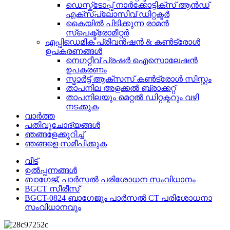
ഡെസ്ക്ടോപ്പ് നാർക്കോട്ടിക്സ് ആൻഡ്
എക്സ്പ്ലോസീവ് ഡിറ്റക്ടർ
കൈയിൽ പിടിക്കുന്ന രാമൻ
സ്പെക്ട്രോമീറ്റർ
എപ്പിഡെമിക് പ്രിവൻഷൻ & കൺട്രോൾ
ഉപകരണങ്ങൾ
നെഗറ്റീവ് പ്രഷർ ഐസൊലേഷൻ
ഉപകരണം
സ്മാർട്ട് ആക്സസ് കൺട്രോൾ സിസ്റ്റം
താപനില അളക്കൽ ബ്രാക്കറ്റ്
താപനിലയും മെറ്റൽ ഡിറ്റക്ടറും വഴി
നടക്കുക
വാർത്ത
പതിവുചോദ്യങ്ങൾ
ഞങ്ങളേക്കുറിച്ച്
ഞങ്ങളെ സമീപിക്കുക
വീട്
ഉൽപ്പന്നങ്ങൾ
ബാഗേജ്, പാർസൽ പരിശോധന സംവിധാനം
BGCT സീരീസ്
BGCT-0824 ബാഗേജും പാർസൽ CT പരിശോധനാ
സംവിധാനവും