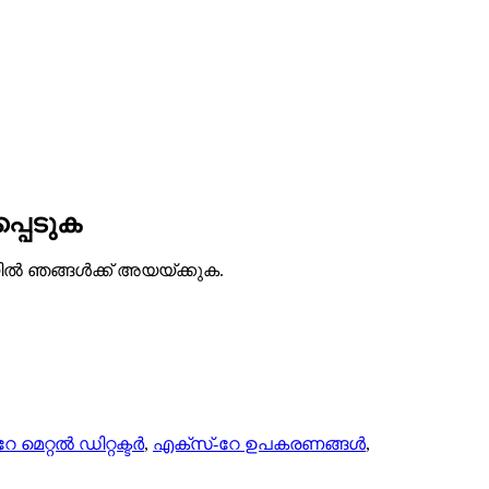
്പെടുക
യിൽ ഞങ്ങൾക്ക് അയയ്ക്കുക.
 മെറ്റൽ ഡിറ്റക്ടർ
,
എക്സ്-റേ ഉപകരണങ്ങൾ
,