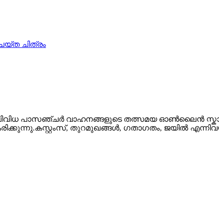
ം വിവിധ പാസഞ്ചർ വാഹനങ്ങളുടെ തത്സമയ ഓൺലൈൻ സ്കാന
ീകരിക്കുന്നു.കസ്റ്റംസ്, തുറമുഖങ്ങൾ, ഗതാഗതം, ജയിൽ എ