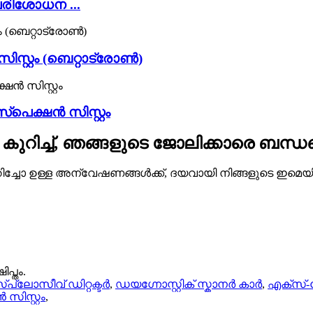
രിശോധന ...
്റ്റം (ബെറ്റാട്രോൺ)
പെക്ഷൻ സിസ്റ്റം
കുറിച്ച്, ഞങ്ങളുടെ ജോലിക്കാരെ ബന്ധപ
്കുറിച്ചോ ഉള്ള അന്വേഷണങ്ങൾക്ക്, ദയവായി നിങ്ങളുടെ ഇമെ
പ്തം.
്ലോസീവ് ഡിറ്റക്ടർ
,
ഡയഗ്നോസ്റ്റിക് സ്കാനർ കാർ
,
എക്സ്-റേ
സിസ്റ്റം
,