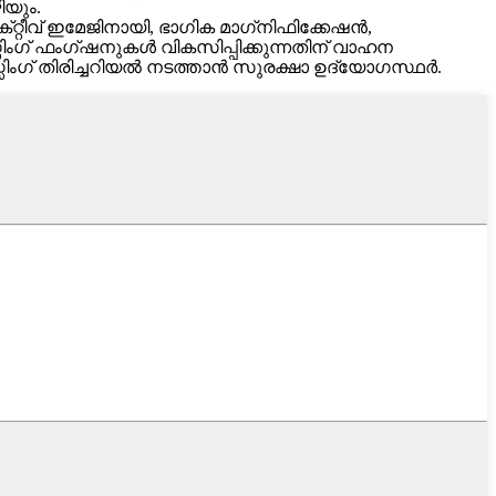
യും.
്റീവ് ഇമേജിനായി, ഭാഗിക മാഗ്‌നിഫിക്കേഷൻ,
ഗ് ഫംഗ്‌ഷനുകൾ വികസിപ്പിക്കുന്നതിന് വാഹന
ംഗ് തിരിച്ചറിയൽ നടത്താൻ സുരക്ഷാ ഉദ്യോഗസ്ഥർ.