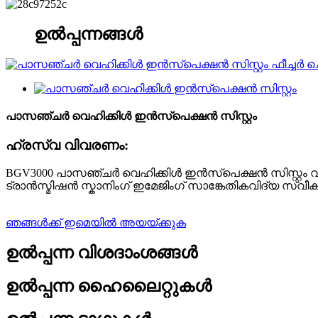
ഉൽപ്പന്നങ്ങൾ
പാസഞ്ചർ വെഹിക്കിൾ ഇൻസ്പെക്ഷൻ സിസ്റ്റം
ഹ്രസ്വ വിവരണം:
BGV3000 പാസഞ്ചർ വെഹിക്കിൾ ഇൻസ്പെക്ഷൻ സിസ്റ്റ
ട്രാൻസ്മിഷൻ സ്കാനിംഗ് ഇമേജിംഗ് സാങ്കേതികവിദ്യ സ്വ
ഞങ്ങൾക്ക് ഇമെയിൽ അയയ്ക്കുക
ഉൽപ്പന്ന വിശദാംശങ്ങൾ
ഉൽപ്പന്ന ഹൈലൈറ്റുകൾ