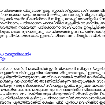
ഡിയേഷൻ ഫ്ലൂറോസ്കോപ്പി സ്കാനിംഗ് ഇമേജിംഗ് സാങ്കേതിക
ധനയും നടത്താൻ കഴിയും.റേ സോഴ്സ് സിസ്റ്റം, ഡിറ്റക്ടർ സ
ആൻഡ് കൺട്രോൾ സിസ്റ്റം, സേഫ്റ്റി മോണിറ്ററിംഗ് സിസ്റ
 ഈ സംവിധാനം.പരിശോധന ചാനലിൻ്റെ മുകളിൽ റേ ഉറവിടം ഇൻസ
ാ പ്രവർത്തന സമയത്ത്, പരിശോധനാ സംവിധാനം ഉറപ്പിച്ചിരി
ൂടെ കൊണ്ടുപോകുന്നു, റേഡിയേഷൻ ഉറവിടം പരിശോധിച്ച വ
്യുന്നു. ചിത്രം തത്സമയം ഇമേജ് പരിശോധന പ്ലാറ്റ്‌ഫോമിൽ അവ
ം (ബെറ്റാട്രോൺ)
്റം
ത്താൻ പാസഞ്ചർ വെഹിക്കിൾ ഇൻസ്പെക്ഷൻ സിസ്റ്റം ന്യൂക
്റെ ഉയർന്ന മിഴിവുള്ള വ്യക്തമായ ഫ്ലൂറോസ്കോപ്പി ഇമേജ
ദൃശ്യതീവ്രതയുമാണ്, അത് വാഹനങ്ങൾ തമ്മിൽ വേർതിരിച്ച
്കൾക്കും വാഹനത്തിൽ അടങ്ങിയിരിക്കുന്ന ആയുധങ്ങൾ, സ്
കഴിയുന്ന ഒരു ബ്ലൈൻഡ് സ്പോട്ടും ഇല്ല. മുഴുവൻ വാഹന
 സൗകര്യം കണക്കിലെടുക്കുന്നു.വാഹനത്തിൻ്റെ പ്രവ
ഷം പരിശോധന പ്രക്രിയ ആരംഭിക്കുന്നതിന് ഫ്രണ്ട്-എൻഡ് 
യും നിരീക്ഷിക്കാൻ കഴിയും.പരിശോധനയിൽ അസ്വാഭാവിക
ഖ്യാനം പൂർത്തിയാക്കിയ ശേഷം, പിൻ-എൻഡ് വെഹിക്കിൾ ഇമ