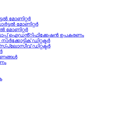
ടൽ മോണിറ്റർ
ട്ടൽ മോണിറ്റർ
ൽ മോണിറ്റർ
പ്പ് ഐഡൻ്റിഫിക്കേഷൻ ഉപകരണം
ർക്കോട്ടിക് ഡിറ്റക്ടർ
സ്പ്ലോസീവ് ഡിറ്റക്ടർ
ർ
രണങ്ങൾ
ണം
ക