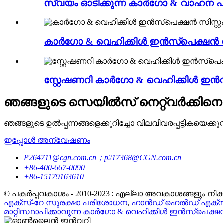
സ്വയം ഓടിക്കുന്ന കാർഗോ & വാഹന പ
കാർഗോ & വെഹിക്കിൾ ഇൻസ്പെക്ഷൻ സിസ
സ്റ്റേഷണറി കാർഗോ & വെഹിക്കിൾ ഇൻസ്
ഞങ്ങളുടെ സെയിൽസ് നെറ്റ്‌വർക്കിനെ 
ഞങ്ങളുടെ ഉൽപ്പന്നങ്ങളെക്കുറിച്ചോ വിലവിവരപ്പട്ടികയെക
ഇപ്പോൾ അന്വേഷണം
P264711@cgn.com.cn；p217368@CGN.com.cn
+86-400-667-0090
+86-15179163610
© പകർപ്പവകാശം - 2010-2023 : എല്ലാ അവകാശങ്ങളും നിക്ഷി
എക്സ്-റേ സുരക്ഷാ പരിശോധന
,
ഹാൻഡ് ഹെൽഡ് എക്സ്പ
മാറ്റിസ്ഥാപിക്കാവുന്ന കാർഗോ & വെഹിക്കിൾ ഇൻസ്പെക്ഷൻ 