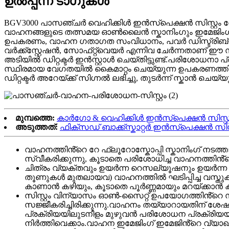
ഉൽപ്പന്ന ടാഗുകൾ
BGV3000 പാസഞ്ചർ വെഹിക്കിൾ ഇൻസ്പെക്ഷൻ സിസ്റ്റം റേ
വാഹനങ്ങളുടെ തത്സമയ ഓൺലൈൻ സ്കാനിംഗും ഇമേജിംഗ് പരിശോ
ഉപകരണം, വാഹന ഗതാഗത സംവിധാനം, പവർ ഡിസ്ട്രിബ്യൂഷൻ 
വർക്ക്സ്റ്റേഷൻ, സോഫ്‌റ്റ്‌വെയർ എന്നിവ ചേർന്നതാണ്
അടിയിൽ ഡിറ്റക്ടർ ഇൻസ്റ്റാൾ ചെയ്തിട്ടുണ്ട്.പരിശോധന
സ്ഥിരമായ വേഗതയിൽ കൈമാറ്റം ചെയ്യുന്ന ഉപകരണത്തില
ഡിറ്റക്ടർ അറേയ്ക്ക് സിഗ്നൽ ലഭിച്ചു, തുടർന്ന് സ്കാൻ ചെയ
മുമ്പത്തെ:
കാർഗോ & വെഹിക്കിൾ ഇൻസ്പെക്ഷൻ സിസ്റ്റ
അടുത്തത്:
ഫിക്സഡ് ബാക്ക്സ്കാറ്റർ ഇൻസ്പെക്ഷൻ സിസ്റ
വാഹനത്തിൻ്റെ റേ ഫ്ലൂറോസ്കോപ്പി സ്കാനിംഗ് നട
സ്വീകരിക്കുന്നു, കൂടാതെ പരിശോധിച്ച വാഹനത്തിൻ
ചിത്രം വ്യക്തവും ഉയർന്ന റെസല്യൂഷനും ഉയർന്ന 
തൂണുകൾ മുതലായവ) വാഹനത്തിൽ ഘടിപ്പിച്ച വസ്തുക
കാണാൻ കഴിയും, കൂടാതെ പൂർണ്ണമായും മറയ്ക്കാൻ 
സിസ്റ്റം വിന്യാസം ഓൺ-സൈറ്റ് ഉപയോഗത്തിൻ്റെ
സജ്ജീകരിച്ചിരിക്കുന്നു.വാഹനം തയ്യാറായതിന് ശേ
പ്രക്രിയയിലുടനീളം മുഴുവൻ പരിശോധന പ്രക്രിയ
നിർത്തിവെക്കാം.വാഹന ഇമേജിംഗ് ഇമേജിൻ്റെ വ്യാ