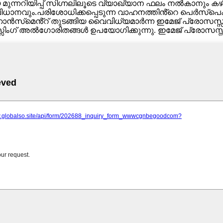
നറിയിപ്പ് സിഗ്നലിലൂടെ വ്യാഖ്യാന ഫലം നൽകാനും കഴി
ിധാനവും.പരിശോധിക്കപ്പെടുന്ന വാഹനത്തിൻ്റെ പെർസ്പെക്‌റ
്‌മെൻ്റ് തുടങ്ങിയ വൈവിധ്യമാർന്ന ഇമേജ് പ്രോസസ്സിം
ംഗ് അൽഗോരിതങ്ങൾ ഉപയോഗിക്കുന്നു. ഇമേജ് പ്രോസസ്സി