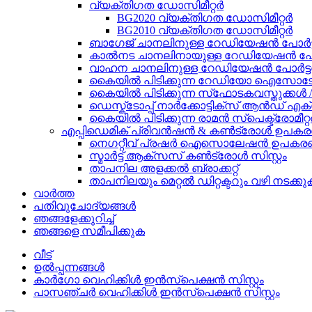
വ്യക്തിഗത ഡോസിമീറ്റർ
BG2020 വ്യക്തിഗത ഡോസിമീറ്റർ
BG2010 വ്യക്തിഗത ഡോസിമീറ്റർ
ബാഗേജ് ചാനലിനുള്ള റേഡിയേഷൻ പോർട്
കാൽനട ചാനലിനായുള്ള റേഡിയേഷൻ പോർ
വാഹന ചാനലിനുള്ള റേഡിയേഷൻ പോർട്ട
കൈയിൽ പിടിക്കുന്ന റേഡിയോ ഐസോടോ
കൈയിൽ പിടിക്കുന്ന സ്‌ഫോടകവസ്തുക്കൾ / നാ
ഡെസ്ക്ടോപ്പ് നാർക്കോട്ടിക്സ് ആൻഡ് എക്
കൈയിൽ പിടിക്കുന്ന രാമൻ സ്പെക്ട്രോമീറ്റ
എപ്പിഡെമിക് പ്രിവൻഷൻ & കൺട്രോൾ ഉപക
നെഗറ്റീവ് പ്രഷർ ഐസൊലേഷൻ ഉപകര
സ്മാർട്ട് ആക്സസ് കൺട്രോൾ സിസ്റ്റം
താപനില അളക്കൽ ബ്രാക്കറ്റ്
താപനിലയും മെറ്റൽ ഡിറ്റക്ടറും വഴി നടക്കു
വാർത്ത
പതിവുചോദ്യങ്ങൾ
ഞങ്ങളേക്കുറിച്ച്
ഞങ്ങളെ സമീപിക്കുക
വീട്
ഉൽപ്പന്നങ്ങൾ
കാർഗോ വെഹിക്കിൾ ഇൻസ്പെക്ഷൻ സിസ്റ്റം
പാസഞ്ചർ വെഹിക്കിൾ ഇൻസ്പെക്ഷൻ സിസ്റ്റം