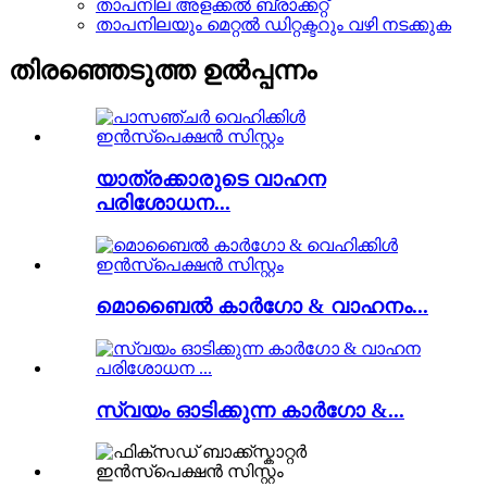
താപനില അളക്കൽ ബ്രാക്കറ്റ്
താപനിലയും മെറ്റൽ ഡിറ്റക്ടറും വഴി നടക്കുക
തിരഞ്ഞെടുത്ത ഉൽപ്പന്നം
യാത്രക്കാരുടെ വാഹന
പരിശോധന...
മൊബൈൽ കാർഗോ & വാഹനം...
സ്വയം ഓടിക്കുന്ന കാർഗോ &...