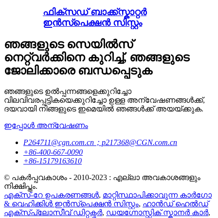
ഫിക്സഡ് ബാക്ക്സ്കാറ്റർ
ഇൻസ്പെക്ഷൻ സിസ്റ്റം
ഞങ്ങളുടെ സെയിൽസ്
നെറ്റ്‌വർക്കിനെ കുറിച്ച്, ഞങ്ങളുടെ
ജോലിക്കാരെ ബന്ധപ്പെടുക
ഞങ്ങളുടെ ഉൽപ്പന്നങ്ങളെക്കുറിച്ചോ
വിലവിവരപ്പട്ടികയെക്കുറിച്ചോ ഉള്ള അന്വേഷണങ്ങൾക്ക്,
ദയവായി നിങ്ങളുടെ ഇമെയിൽ ഞങ്ങൾക്ക് അയയ്ക്കുക.
ഇപ്പോൾ അന്വേഷണം
P264711@cgn.com.cn；p217368@CGN.com.cn
+86-400-667-0090
+86-15179163610
© പകർപ്പവകാശം - 2010-2023 : എല്ലാ അവകാശങ്ങളും
നിക്ഷിപ്തം.
എക്സ്-റേ ഉപകരണങ്ങൾ
,
മാറ്റിസ്ഥാപിക്കാവുന്ന കാർഗോ
& വെഹിക്കിൾ ഇൻസ്പെക്ഷൻ സിസ്റ്റം
,
ഹാൻഡ് ഹെൽഡ്
എക്സ്പ്ലോസീവ് ഡിറ്റക്ടർ
,
ഡയഗ്നോസ്റ്റിക് സ്കാനർ കാർ
,