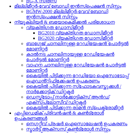
BG-X സീരീസ്
മില്ലിമീറ്റർ-വേവ് ബോഡി ഇൻസ്പെക്ഷൻ സിസ്റ്റം
BGMW-2000 മില്ലിമീറ്റർ-വേവ് ബോഡി
ഇൻസ്പെക്ഷൻ സിസ്റ്റം
ന്യൂക്ലിയർ & ബയോകെമിക്കൽ പരിശോധന
വ്യക്തിഗത ഡോസിമീറ്റർ
BG2010 വ്യക്തിഗത ഡോസിമീറ്റർ
BG2020 വ്യക്തിഗത ഡോസിമീറ്റർ
ബാഗേജ് ചാനലിനുള്ള റേഡിയേഷൻ പോർട്ടൽ
മോണിറ്റർ
കാൽനട ചാനലിനായുള്ള റേഡിയേഷൻ
പോർട്ടൽ മോണിറ്റർ
വാഹന ചാനലിനുള്ള റേഡിയേഷൻ പോർട്ടൽ
മോണിറ്റർ
കൈയിൽ പിടിക്കുന്ന റേഡിയോ ഐസോടോപ്പ്
ഐഡൻ്റിഫിക്കേഷൻ ഉപകരണം
കൈയിൽ പിടിക്കുന്ന സ്‌ഫോടകവസ്തുക്കൾ /
നാർക്കോട്ടിക് ഡിറ്റക്ടർ
ഡെസ്ക്ടോപ്പ് നാർക്കോട്ടിക്സ് ആൻഡ്
എക്സ്പ്ലോസീവ് ഡിറ്റക്ടർ
കൈയിൽ പിടിക്കുന്ന രാമൻ സ്പെക്ട്രോമീറ്റർ
എപ്പിഡെമിക് പ്രിവൻഷൻ & കൺട്രോൾ
ഉപകരണങ്ങൾ
നെഗറ്റീവ് പ്രഷർ ഐസൊലേഷൻ ഉപകരണം
സ്മാർട്ട് ആക്സസ് കൺട്രോൾ സിസ്റ്റം