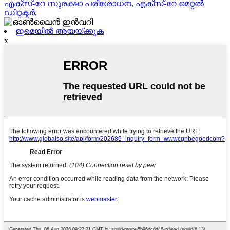
എക്സ്-റേ സുരക്ഷാ പരിശോധന
,
എക്സ്-റേ മെറ്റൽ
ഡിറ്റക്ടർ
,
ഇമെയിൽ അയയ്ക്കുക
x