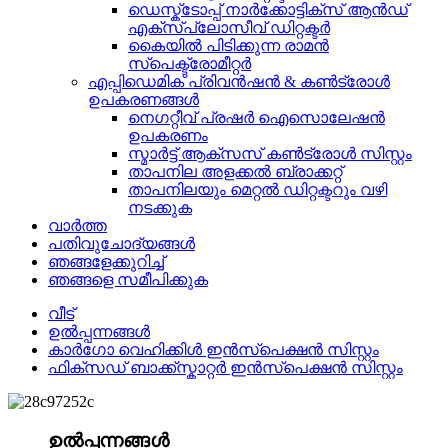
ഡെസ്ക്ടോപ്പ് നാർക്കോട്ടിക്സ് ആൻഡ്
എക്സ്പ്ലോസീവ് ഡിറ്റക്ടർ
കൈയിൽ പിടിക്കുന്ന രാമൻ
സ്പെക്ട്രോമീറ്റർ
എപ്പിഡെമിക് പ്രിവൻഷൻ & കൺട്രോൾ
ഉപകരണങ്ങൾ
നെഗറ്റീവ് പ്രഷർ ഐസൊലേഷൻ
ഉപകരണം
സ്മാർട്ട് ആക്സസ് കൺട്രോൾ സിസ്റ്റം
താപനില അളക്കൽ ബ്രാക്കറ്റ്
താപനിലയും മെറ്റൽ ഡിറ്റക്ടറും വഴി
നടക്കുക
വാർത്ത
പതിവുചോദ്യങ്ങൾ
ഞങ്ങളേക്കുറിച്ച്
ഞങ്ങളെ സമീപിക്കുക
വീട്
ഉൽപ്പന്നങ്ങൾ
കാർഗോ വെഹിക്കിൾ ഇൻസ്പെക്ഷൻ സിസ്റ്റം
ഫിക്സഡ് ബാക്ക്സ്കാറ്റർ ഇൻസ്പെക്ഷൻ സിസ്റ്റം
ഉൽപ്പന്നങ്ങൾ